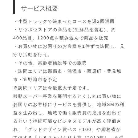
サービス概要
・小型トラックで決まったコースを週2回巡回
・リウボウストアの商品を(生鮮品を含む)、約
400品目、1200点を積み込んで商品を販売
・お買い物にお困りのお客様を1件ずつ訪問し、見
守り活動を行う。
・その他、高齢者施設等での販売
・訪問エリアは那覇市・浦添市・西原町・豊見城
市・宜野湾市を予定
※訪問エリアは今後拡大予定です。
移動スーパー事業を展開するとくし丸は買い物に
お困りのお客様にサービスを提供し、地域SMの利
益を生み出し、地域で働く販売員の雇用を創出す
るという持続可能なビジネスモデルが高く評価さ
れ、「グッドデザイン賞ベスト100」や総務省が
主催する「ふるさとづくり大賞（2019年）」を受