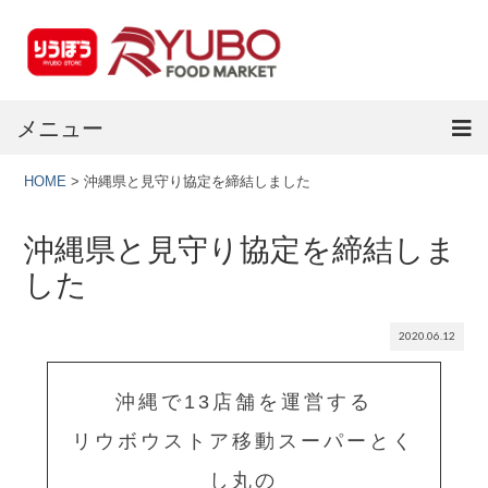
メニュー
HOME
>
沖縄県と見守り協定を締結しました
ホーム
最新チラシ
沖縄県と見守り協定を締結しま
した
店舗情報
店頭受取サービス
2020.06.12
会社概要
沖縄で13店舗を運営する
求人情報
リウボウストア
移動スーパーとく
セキュリティ
し丸の